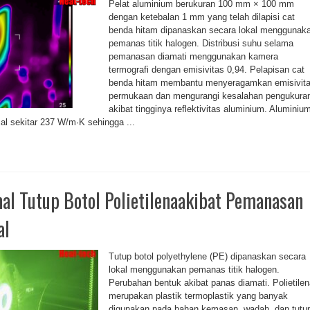
Pelat aluminium berukuran 100 mm × 100 mm
dengan ketebalan 1 mm yang telah dilapisi cat
benda hitam dipanaskan secara lokal menggunak
pemanas titik halogen. Distribusi suhu selama
pemanasan diamati menggunakan kamera
termografi dengan emisivitas 0,94. Pelapisan cat
benda hitam membantu menyeragamkan emisivit
permukaan dan mengurangi kesalahan pengukura
akibat tingginya reflektivitas aluminium. Aluminiu
mal sekitar 237 W/m·K sehingga ...
al Tutup Botol Polietilenaakibat Pemanasan
al
Tutup botol polyethylene (PE) dipanaskan secara
lokal menggunakan pemanas titik halogen.
Perubahan bentuk akibat panas diamati. Polietile
merupakan plastik termoplastik yang banyak
digunakan pada bahan kemasan, wadah, dan tutu