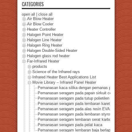
CATEGORIES
open all
|
close all
Air Blow Heater
Air Blow Cooler
Heater Controller
Halogen Point Heater
Halogen Line Heater
Halogen Ring Heater
Halogen Double-Sided Heater
Halogen glass rod heater
Far-Infrared Heater
products
Science of the Infrared rays
Infrared Heater Best Applications List
Movie Library – Infrared Panel Heater
Pemanasan kaca silika dengan pemanas panel inframe
Pemanasan seragam pada papan sirkuit cetak
Pemanasan seragam pada tutup polietilen
Pemanasan seragam pada lembaran karet
Pemanasan seragam pada alas resin EVA
Pemanasan seragam pada lembaran styrofoam
Pemanasan seragam lembaran serat karbon
Pemanasan seragam pada pelat kaca
Pemanasan seragam lembaran baja berlapis aluminium