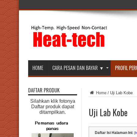
HOME
CARA PESAN DAN BAYAR ▼
PROFIL PE
DAFTAR PRODUK
Home
/
Uji Lab Kobe
Silahkan klik fotonya
Daftar produk dapat
Uji Lab Kobe
ditampilkan.
Daftar Isi Halaman Ini:
[
h