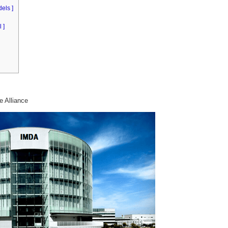
els ]
 ]
e Alliance