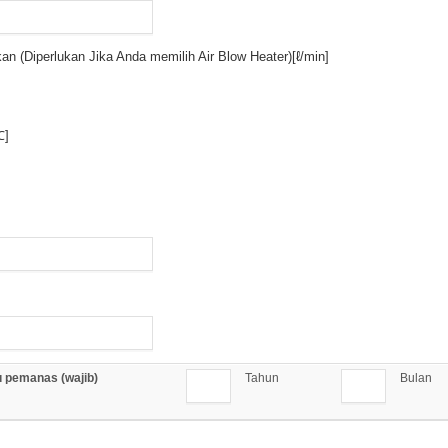
an (Diperlukan Jika Anda memilih Air Blow Heater)[ℓ/min]
℃]
 pemanas (wajib)
Tahun
Bulan