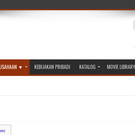
RUSAHAAN ▼
KEBIJAKAN PRIBADI
KATALOG
MOVIE LIBRAR
ide
]