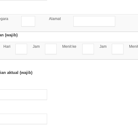
gara
Alamat
n (wajib)
Hari
Jam
Menit ke
Jam
Meni
ian aktual (wajib)