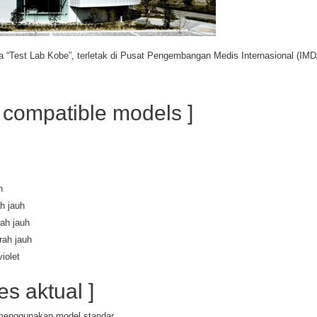
“Test Lab Kobe”, terletak di Pusat Pengembangan Medis Internasional (IMD
t compatible models ]
n
h jauh
ah jauh
rah jauh
violet
es aktual ]
enggunakan model standar.