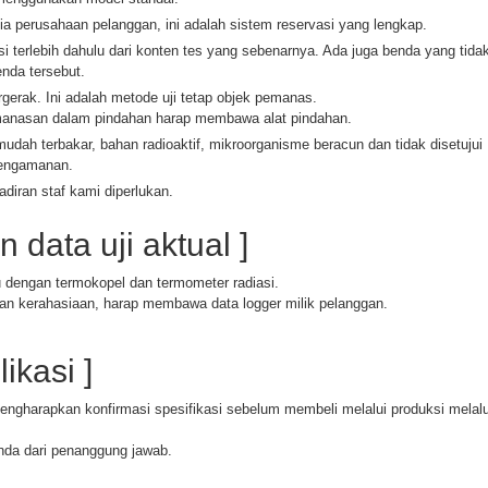
a perusahaan pelanggan, ini adalah sistem reservasi yang lengkap.
 terlebih dahulu dari konten tes yang sebenarnya. Ada juga benda yang tida
nda tersebut.
gerak. Ini adalah metode uji tetap objek pemanas.
emanasan dalam pindahan harap membawa alat pindahan.
udah terbakar, bahan radioaktif, mikroorganisme beracun dan tidak disetujui
pengamanan.
diran staf kami diperlukan.
 data uji aktual ]
dengan termokopel dan termometer radiasi.
an kerahasiaan, harap membawa data logger milik pelanggan.
ikasi ]
engharapkan konfirmasi spesifikasi sebelum membeli melalui produksi melalu
da dari penanggung jawab.