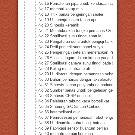
No.16 Pematerian pipa untuk kendaraan sel bahan bak
No.17 mematri katup mini
No.18 Titik panas pengeringan sealer
No.19 Uji kinerja logam tahan api
No.20 Sintesis keramik
No.21 Memfokuskan tungku pemanas CVD
No.22 Sterilisasi suhu tinggi spatula
No.23 Pengaturan suhu untuk penguji tarik (bahan non-
No.24 Detil pemeriksaan panel surya
No.25 Pengeringan setelah menerapkan Pretty Cure Se
No.26 Analisis logam dalam limbah yang dibakar
No.27 Sterilisasi cahaya suhu tinggi pada spatula (sen
No.28 Keling resin inframerah
No.29 Uji distorsi dengan pemanasan sebagian bagian p
No.30 Bahan pemanas dengan akselerator linier dan las
No.31 Sintesis bahan penyambung paduan bubuk
No.32 Sumber panas untuk pengelasan gesekan
No.33 Sintesis CFRP di nosel
No.34 Peleburan tabung kaca borosilikat
No.35 Sintering SiC Silicon Carbide
No.36 karamelisasi gula
No.37 Pemrosesan pemanasan robot lengan ganda
No.38 Uji dinamika suhu tinggi batuan
No.39 Fabrikasi sensor kuantum berlian
No.40 mematri gergaji berujung