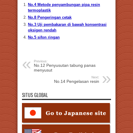
No.4 Metode penyambungan pipa resin
termoplastik
No.8 Pengeringan cetak
No.3 Uji pembakaran di bawah konsentrasi
oksigen rendah
No.5 sifon ringan
Previous:
No.12 Penyusutan tabung panas
menyusut
Next:
No.14 Pengelasan resin
SITUS GLOBAL