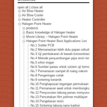
open all
|
close all
Air Blow Heater
Air Blow Cooler
Heater Controller
Halogen Point Heater
products
Basic knowledge of Halogen heater
Movie Library – Halogen Point Heater
Halogen Point Heater Best Applications List
No.1 Solder PCB
No.2 Memanaskan lebih dulu papan sirkuit tercetak
No.3 Uji pembakaran di bawah konsentrasi oksigen re
No.4 Metode penyambungan pipa resin termoplastik
No.5 sifon ringan
No.6 Sumber panas untuk sistem uji termoelektrik
No.7 Pemanasan sampel di ruang vakum
No.8 Pengeringan cetak
No.9 sintering keramik
No.10 Penghapusan tegangan permukaan untuk pengeb
No.11 Pemanasan awal untuk membungkuk
No.12 Penyusutan tabung panas menyusut
No.13 Pencetakan film polimer multilayer
No.14 Pengelasan resin
No.15 Sintering tabung nano karbon