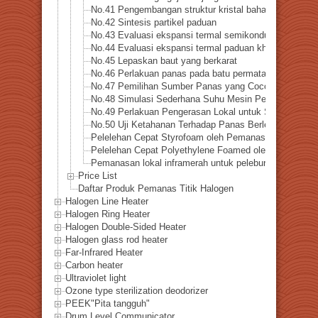
No.41 Pengembangan struktur kristal bahan magnetik
No.42 Sintesis partikel paduan
No.43 Evaluasi ekspansi termal semikonduktor
No.44 Evaluasi ekspansi termal paduan khusus
No.45 Lepaskan baut yang berkarat
No.46 Perlakuan panas pada batu permata
No.47 Pemilihan Sumber Panas yang Cocok untuk Pen
No.48 Simulasi Sederhana Suhu Mesin Pesawat
No.49 Perlakuan Pengerasan Lokal untuk Suku Cadang
No.50 Uji Ketahanan Terhadap Panas Berlebih pada Bat
Pelelehan Cepat Styrofoam oleh Pemanasan Inframerah
Pelelehan Cepat Polyethylene Foamed oleh Pemanasan 
Pemanasan lokal inframerah untuk peleburan cepat pel
Price List
Daftar Produk Pemanas Titik Halogen
Halogen Line Heater
Halogen Ring Heater
Halogen Double-Sided Heater
Halogen glass rod heater
Far-Infrared Heater
Carbon heater
Ultraviolet light
Ozone type sterilization deodorizer
PEEK"Pita tangguh"
Drum Level Communicator