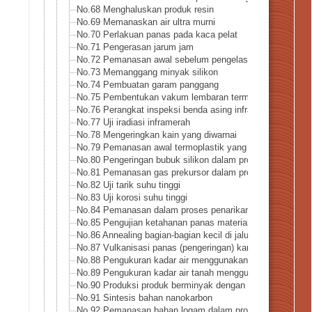
No.68 Menghaluskan produk resin
No.69 Memanaskan air ultra murni
No.70 Perlakuan panas pada kaca pelat
No.71 Pengerasan jarum jam
No.72 Pemanasan awal sebelum pengelasan
No.73 Memanggang minyak silikon
No.74 Pembuatan garam panggang
No.75 Pembentukan vakum lembaran termoplastik berkiner
No.76 Perangkat inspeksi benda asing inframerah
No.77 Uji iradiasi inframerah
No.78 Mengeringkan kain yang diwarnai
No.79 Pemanasan awal termoplastik yang diperkuat serat
No.80 Pengeringan bubuk silikon dalam proses daur ulang
No.81 Pemanasan gas prekursor dalam proses pembuatan
No.82 Uji tarik suhu tinggi
No.83 Uji korosi suhu tinggi
No.84 Pemanasan dalam proses penarikan kawat
No.85 Pengujian ketahanan panas material di industri lua
No.86 Annealing bagian-bagian kecil di jalur produksi
No.87 Vulkanisasi panas (pengeringan) karet silikon
No.88 Pengukuran kadar air menggunakan sinar infra mer
No.89 Pengukuran kadar air tanah menggunakan pemanas
No.90 Produksi produk berminyak dengan pirolisis cepat
No.91 Sintesis bahan nanokarbon
No.92 Pemanasan bahan logam dalam proses powder coa