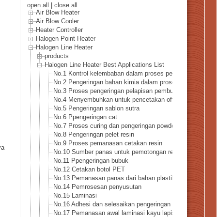
open all
|
close all
Air Blow Heater
Air Blow Cooler
Heater Controller
Halogen Point Heater
Halogen Line Heater
products
Halogen Line Heater Best Applications List
No.1 Kontrol kelembaban dalam proses pembuatan kertas
No.2 Pengeringan bahan kimia dalam proses pembuatan k
No.3 Proses pengeringan pelapisan pembuatan kertas
No.4 Menyembuhkan untuk pencetakan offset dan gravur
No.5 Pengeringan sablon sutra
No.6 Ppengeringan cat
No.7 Proses curing dan pengeringan powder coating
No.8 Pengeringan pelet resin
No.9 Proses pemanasan cetakan resin
ya
No.10 Sumber panas untuk pemotongan resin
No.11 Ppengeringan bubuk
No.12 Cetakan botol PET
No.13 Pemanasan panas dari bahan plastik
No.14 Pemrosesan penyusutan
No.15 Laminasi
No.16 Adhesi dan selesaikan pengeringan kayu lapis
No.17 Pemanasan awal laminasi kayu lapis