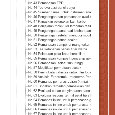
No.43 Pemanasan FPD
No.44 Tes evaluasi panel surya
No.45 Sumber panas untuk instrumen analitis
No.46 Pengeringan dan pemanasan awal bubuk logam
No.47 Panaskan pelunakan kain karbon
No.48 Penjajaran molekuler lembaran resin
No.49 Pengeringan panas dari lelehan panas
No.50 Pengeringan setelah mencuci mobil
No.51 Pengeringan panas sealer
No.52 Pemanasan sampel di ruang vakum
No.53 Tes ketahanan panas filter warna
No.54 Peleburan pelat kaca borosilikat
No.55 Pemanasan komposit penyerap gelombang mikro
No.56 Pemanasan isolasi suhu tinggi
No.57 Modifikasi permukaan plastik
No.58 Peningkatan afinitas untuk film logam tipis
No.59 Analisis Eksotermik Inframerah Penguncian – Meto
No.60 Pemanas pemanas cairan (kimia)
No.61 Tindakan terhadap pembekuan dan pembentukan es
No.62 Evaluasi bahan penyimpanan panas logam
No.63 Evaluasi respons termal pelat tipis keramik
No.64 Pemanas inline untuk pemanasan gas amonia
No.65 Pemanas in-line untuk pemanasan cair amonia
No.66 Pemanas in-line untuk pemanasan gas hidrogen
No.67 Pemanas in-line untuk pemanasan gas bertekanan t