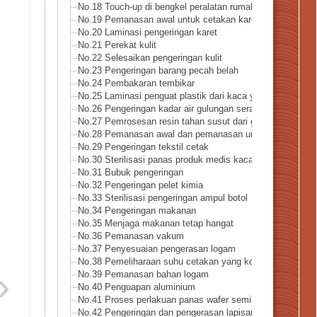
No.18 Touch-up di bengkel peralatan rumah tangga
No.19 Pemanasan awal untuk cetakan karet
No.20 Laminasi pengeringan karet
No.21 Perekat kulit
No.22 Selesaikan pengeringan kulit
No.23 Pengeringan barang pecah belah
No.24 Pembakaran tembikar
No.25 Laminasi penguat plastik dari kaca yang dikeraskan
No.26 Pengeringan kadar air gulungan serat
No.27 Pemrosesan resin tahan susut dari gulungan serat
No.28 Pemanasan awal dan pemanasan untuk merekatkan k
No.29 Pengeringan tekstil cetak
No.30 Sterilisasi panas produk medis kaca
No.31 Bubuk pengeringan
No.32 Pengeringan pelet kimia
No.33 Sterilisasi pengeringan ampul botol
No.34 Pengeringan makanan
No.35 Menjaga makanan tetap hangat
No.36 Pemanasan vakum
No.37 Penyesuaian pengerasan logam
No.38 Pemeliharaan suhu cetakan yang konstan
No.39 Pemanasan bahan logam
No.40 Penguapan aluminium
No.41 Proses perlakuan panas wafer semikonduktor
No.42 Pengeringan dan pengerasan lapisan kawat