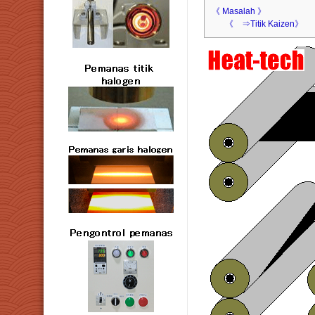
《 Masalah 》
《 ⇒Titik Kaizen》