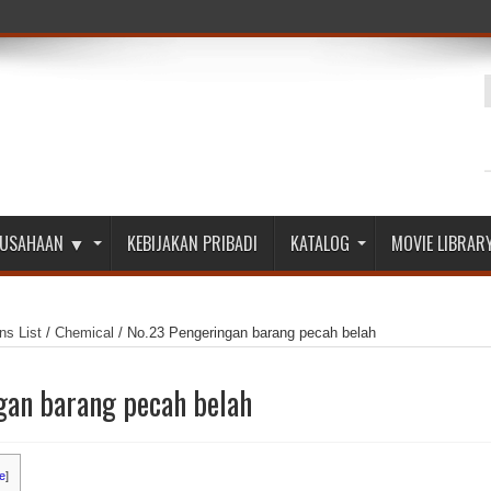
ERUSAHAAN ▼
KEBIJAKAN PRIBADI
KATALOG
MOVIE LIBRAR
ns List
/
Chemical
/
No.23 Pengeringan barang pecah belah
gan barang pecah belah
e
]