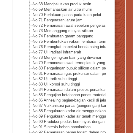
No.68 Menghaluskan produk resin
No.69 Memanaskan air ultra murni
No.70 Perlakuan panas pada kaca pelat
No.71 Pengerasan jarum jam
No.72 Pemanasan awal sebelum pengelasan
No.73 Memanggang minyak silikon
No.74 Pembuatan garam panggang
No.75 Pembentukan vakum lembaran termoplastik berkiner
No.76 Perangkat inspeksi benda asing inframerah
No.77 Uji iradiasi inframerah
No.78 Mengeringkan kain yang diwarnai
No.79 Pemanasan awal termoplastik yang diperkuat serat
No.80 Pengeringan bubuk silikon dalam proses daur ulang
No.81 Pemanasan gas prekursor dalam proses pembuatan
No.82 Uji tarik suhu tinggi
No.83 Uji korosi suhu tinggi
No.84 Pemanasan dalam proses penarikan kawat
No.85 Pengujian ketahanan panas material di industri lua
No.86 Annealing bagian-bagian kecil di jalur produksi
No.87 Vulkanisasi panas (pengeringan) karet silikon
No.88 Pengukuran kadar air menggunakan sinar infra mer
No.89 Pengukuran kadar air tanah menggunakan pemanas
No.90 Produksi produk berminyak dengan pirolisis cepat
No.91 Sintesis bahan nanokarbon
No.92 Pemanasan bahan logam dalam proses powder coa