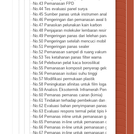
No.43 Pemanasan FPD
No.44 Tes evaluasi panel surya
No.45 Sumber panas untuk instrumen analitis
No.46 Pengeringan dan pemanasan awal bubuk logam
No.47 Panaskan pelunakan kain karbon
No.48 Penjajaran molekuler lembaran resin
No.49 Pengeringan panas dari lelehan panas
No.50 Pengeringan setelah mencuci mobil
No.51 Pengeringan panas sealer
No.52 Pemanasan sampel di ruang vakum
No.53 Tes ketahanan panas filter warna
No.54 Peleburan pelat kaca borosilikat
No.55 Pemanasan komposit penyerap gelombang mikro
No.56 Pemanasan isolasi suhu tinggi
No.57 Modifikasi permukaan plastik
No.58 Peningkatan afinitas untuk film logam tipis
No.59 Analisis Eksotermik Inframerah Penguncian – Meto
No.60 Pemanas pemanas cairan (kimia)
No.61 Tindakan terhadap pembekuan dan pembentukan es
No.62 Evaluasi bahan penyimpanan panas logam
No.63 Evaluasi respons termal pelat tipis keramik
No.64 Pemanas inline untuk pemanasan gas amonia
No.65 Pemanas in-line untuk pemanasan cair amonia
No.66 Pemanas in-line untuk pemanasan gas hidrogen
No.67 Pemanas in-line untuk pemanasan gas bertekanan t