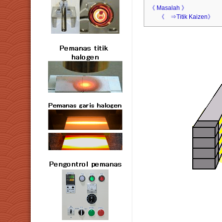
《 Masalah 》
《 ⇒Titik Kaizen》