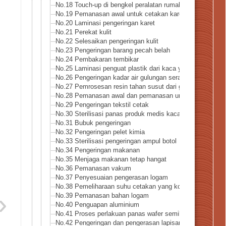
No.18 Touch-up di bengkel peralatan rumah tangga
No.19 Pemanasan awal untuk cetakan karet
No.20 Laminasi pengeringan karet
No.21 Perekat kulit
No.22 Selesaikan pengeringan kulit
No.23 Pengeringan barang pecah belah
No.24 Pembakaran tembikar
No.25 Laminasi penguat plastik dari kaca yang dikeraskan
No.26 Pengeringan kadar air gulungan serat
No.27 Pemrosesan resin tahan susut dari gulungan serat
No.28 Pemanasan awal dan pemanasan untuk merekatkan k
No.29 Pengeringan tekstil cetak
No.30 Sterilisasi panas produk medis kaca
No.31 Bubuk pengeringan
No.32 Pengeringan pelet kimia
No.33 Sterilisasi pengeringan ampul botol
No.34 Pengeringan makanan
No.35 Menjaga makanan tetap hangat
No.36 Pemanasan vakum
No.37 Penyesuaian pengerasan logam
No.38 Pemeliharaan suhu cetakan yang konstan
No.39 Pemanasan bahan logam
No.40 Penguapan aluminium
No.41 Proses perlakuan panas wafer semikonduktor
No.42 Pengeringan dan pengerasan lapisan kawat