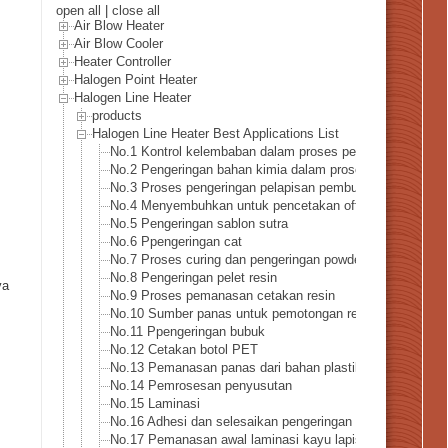
open all
|
close all
Air Blow Heater
Air Blow Cooler
Heater Controller
Halogen Point Heater
Halogen Line Heater
products
Halogen Line Heater Best Applications List
No.1 Kontrol kelembaban dalam proses pembuatan kertas
No.2 Pengeringan bahan kimia dalam proses pembuatan k
No.3 Proses pengeringan pelapisan pembuatan kertas
No.4 Menyembuhkan untuk pencetakan offset dan gravur
No.5 Pengeringan sablon sutra
No.6 Ppengeringan cat
No.7 Proses curing dan pengeringan powder coating
No.8 Pengeringan pelet resin
ya
No.9 Proses pemanasan cetakan resin
No.10 Sumber panas untuk pemotongan resin
No.11 Ppengeringan bubuk
No.12 Cetakan botol PET
No.13 Pemanasan panas dari bahan plastik
No.14 Pemrosesan penyusutan
No.15 Laminasi
No.16 Adhesi dan selesaikan pengeringan kayu lapis
No.17 Pemanasan awal laminasi kayu lapis