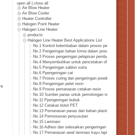
open all
|
close all
Air Blow Heater
Air Blow Cooler
Heater Controller
Halogen Point Heater
Halogen Line Heater
products
Halogen Line Heater Best Applications List
No.1 Kontrol kelembaban dalam proses pembuatan kertas
No.2 Pengeringan bahan kimia dalam proses pembuatan k
No.3 Proses pengeringan pelapisan pembuatan kertas
No.4 Menyembuhkan untuk pencetakan offset dan gravur
No.5 Pengeringan sablon sutra
No.6 Ppengeringan cat
No.7 Proses curing dan pengeringan powder coating
No.8 Pengeringan pelet resin
ya
No.9 Proses pemanasan cetakan resin
No.10 Sumber panas untuk pemotongan resin
No.11 Ppengeringan bubuk
No.12 Cetakan botol PET
No.13 Pemanasan panas dari bahan plastik
No.14 Pemrosesan penyusutan
No.15 Laminasi
No.16 Adhesi dan selesaikan pengeringan kayu lapis
No.17 Pemanasan awal laminasi kayu lapis