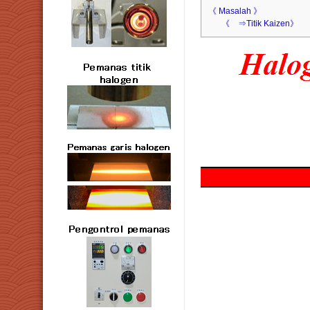
《 Masalah 》
《 ⇒Titik Kaizen》