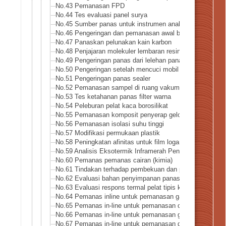
No.43 Pemanasan FPD
No.44 Tes evaluasi panel surya
No.45 Sumber panas untuk instrumen analitis
No.46 Pengeringan dan pemanasan awal bubuk logam
No.47 Panaskan pelunakan kain karbon
No.48 Penjajaran molekuler lembaran resin
No.49 Pengeringan panas dari lelehan panas
No.50 Pengeringan setelah mencuci mobil
No.51 Pengeringan panas sealer
No.52 Pemanasan sampel di ruang vakum
No.53 Tes ketahanan panas filter warna
No.54 Peleburan pelat kaca borosilikat
No.55 Pemanasan komposit penyerap gelombang mikro
No.56 Pemanasan isolasi suhu tinggi
No.57 Modifikasi permukaan plastik
No.58 Peningkatan afinitas untuk film logam tipis
No.59 Analisis Eksotermik Inframerah Penguncian – Meto
No.60 Pemanas pemanas cairan (kimia)
No.61 Tindakan terhadap pembekuan dan pembentukan es
No.62 Evaluasi bahan penyimpanan panas logam
No.63 Evaluasi respons termal pelat tipis keramik
No.64 Pemanas inline untuk pemanasan gas amonia
No.65 Pemanas in-line untuk pemanasan cair amonia
No.66 Pemanas in-line untuk pemanasan gas hidrogen
No.67 Pemanas in-line untuk pemanasan gas bertekanan t