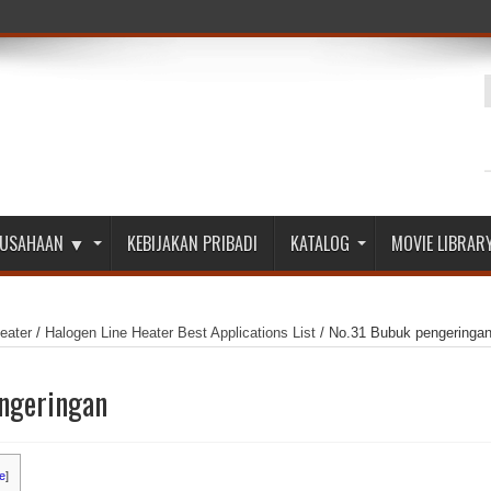
ERUSAHAAN ▼
KEBIJAKAN PRIBADI
KATALOG
MOVIE LIBRAR
eater
/
Halogen Line Heater Best Applications List
/
No.31 Bubuk pengeringa
ngeringan
e
]