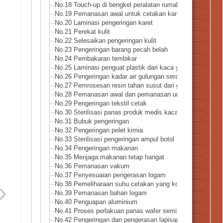
No.18 Touch-up di bengkel peralatan rumah tangga
No.19 Pemanasan awal untuk cetakan karet
No.20 Laminasi pengeringan karet
No.21 Perekat kulit
No.22 Selesaikan pengeringan kulit
No.23 Pengeringan barang pecah belah
No.24 Pembakaran tembikar
No.25 Laminasi penguat plastik dari kaca yang dikeraskan
No.26 Pengeringan kadar air gulungan serat
No.27 Pemrosesan resin tahan susut dari gulungan serat
No.28 Pemanasan awal dan pemanasan untuk merekatkan k
No.29 Pengeringan tekstil cetak
No.30 Sterilisasi panas produk medis kaca
No.31 Bubuk pengeringan
No.32 Pengeringan pelet kimia
No.33 Sterilisasi pengeringan ampul botol
No.34 Pengeringan makanan
No.35 Menjaga makanan tetap hangat
No.36 Pemanasan vakum
No.37 Penyesuaian pengerasan logam
No.38 Pemeliharaan suhu cetakan yang konstan
No.39 Pemanasan bahan logam
No.40 Penguapan aluminium
No.41 Proses perlakuan panas wafer semikonduktor
No.42 Pengeringan dan pengerasan lapisan kawat