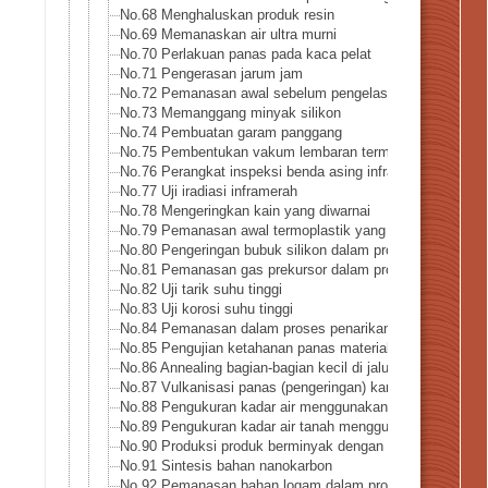
No.68 Menghaluskan produk resin
No.69 Memanaskan air ultra murni
No.70 Perlakuan panas pada kaca pelat
No.71 Pengerasan jarum jam
No.72 Pemanasan awal sebelum pengelasan
No.73 Memanggang minyak silikon
No.74 Pembuatan garam panggang
No.75 Pembentukan vakum lembaran termoplastik berkiner
No.76 Perangkat inspeksi benda asing inframerah
No.77 Uji iradiasi inframerah
No.78 Mengeringkan kain yang diwarnai
No.79 Pemanasan awal termoplastik yang diperkuat serat
No.80 Pengeringan bubuk silikon dalam proses daur ulang
No.81 Pemanasan gas prekursor dalam proses pembuatan
No.82 Uji tarik suhu tinggi
No.83 Uji korosi suhu tinggi
No.84 Pemanasan dalam proses penarikan kawat
No.85 Pengujian ketahanan panas material di industri lua
No.86 Annealing bagian-bagian kecil di jalur produksi
No.87 Vulkanisasi panas (pengeringan) karet silikon
No.88 Pengukuran kadar air menggunakan sinar infra mer
No.89 Pengukuran kadar air tanah menggunakan pemanas
No.90 Produksi produk berminyak dengan pirolisis cepat
No.91 Sintesis bahan nanokarbon
No.92 Pemanasan bahan logam dalam proses powder coa