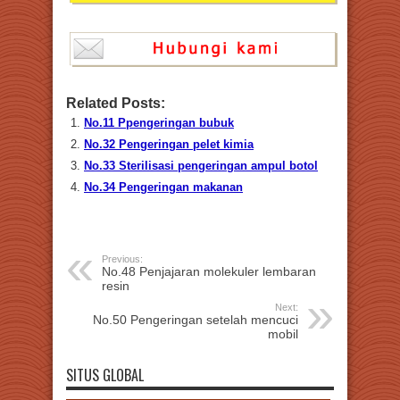
Related Posts:
No.11 Ppengeringan bubuk
No.32 Pengeringan pelet kimia
No.33 Sterilisasi pengeringan ampul botol
No.34 Pengeringan makanan
Previous:
No.48 Penjajaran molekuler lembaran
resin
Next:
No.50 Pengeringan setelah mencuci
mobil
SITUS GLOBAL