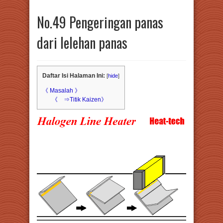
No.49 Pengeringan panas
dari lelehan panas
Daftar Isi Halaman Ini:
[
hide
]
《 Masalah 》
《 ⇒Titik Kaizen》