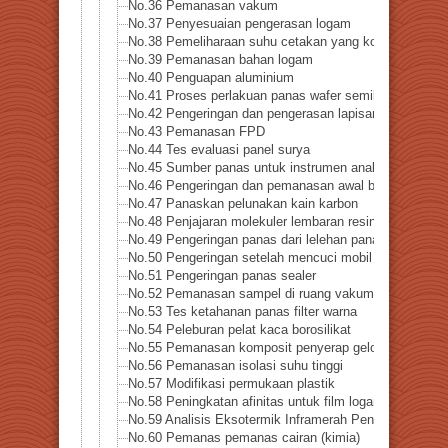
No.36 Pemanasan vakum
No.37 Penyesuaian pengerasan logam
No.38 Pemeliharaan suhu cetakan yang konstan
No.39 Pemanasan bahan logam
No.40 Penguapan aluminium
No.41 Proses perlakuan panas wafer semikonduktor
No.42 Pengeringan dan pengerasan lapisan kawat
No.43 Pemanasan FPD
No.44 Tes evaluasi panel surya
No.45 Sumber panas untuk instrumen analitis
No.46 Pengeringan dan pemanasan awal bubuk logam
No.47 Panaskan pelunakan kain karbon
No.48 Penjajaran molekuler lembaran resin
No.49 Pengeringan panas dari lelehan panas
No.50 Pengeringan setelah mencuci mobil
No.51 Pengeringan panas sealer
No.52 Pemanasan sampel di ruang vakum
No.53 Tes ketahanan panas filter warna
No.54 Peleburan pelat kaca borosilikat
No.55 Pemanasan komposit penyerap gelombang mikr
No.56 Pemanasan isolasi suhu tinggi
No.57 Modifikasi permukaan plastik
No.58 Peningkatan afinitas untuk film logam tipis
No.59 Analisis Eksotermik Inframerah Penguncian – M
No.60 Pemanas pemanas cairan (kimia)