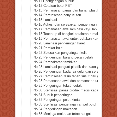
No.11 Ppengeringan bubuk
No.12 Cetakan botol PET
No.13 Pemanasan panas dari bahan plastik
No.14 Pemrosesan penyusutan
No.15 Laminasi
No.16 Adhesi dan selesaikan pengeringan kayu lapis
No.17 Pemanasan awal laminasi kayu lapis
No.18 Touch-up di bengkel peralatan rumah tangga
No.19 Pemanasan awal untuk cetakan karet
No.20 Laminasi pengeringan karet
No.21 Perekat kulit
No.22 Selesaikan pengeringan kulit
No.23 Pengeringan barang pecah belah
No.24 Pembakaran tembikar
No.25 Laminasi penguat plastik dari kaca yang dikeras
No.26 Pengeringan kadar air gulungan serat
No.27 Pemrosesan resin tahan susut dari gulungan ser
No.28 Pemanasan awal dan pemanasan untuk merekatka
No.29 Pengeringan tekstil cetak
No.30 Sterilisasi panas produk medis kaca
No.31 Bubuk pengeringan
No.32 Pengeringan pelet kimia
No.33 Sterilisasi pengeringan ampul botol
No.34 Pengeringan makanan
No.35 Menjaga makanan tetap hangat