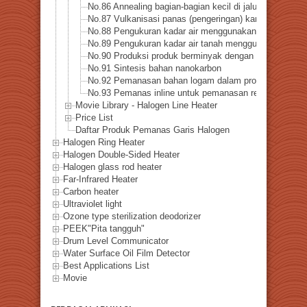
No.86 Annealing bagian-bagian kecil di jalur produksi
No.87 Vulkanisasi panas (pengeringan) karet silikon
No.88 Pengukuran kadar air menggunakan sinar infra 
No.89 Pengukuran kadar air tanah menggunakan pema
No.90 Produksi produk berminyak dengan pirolisis cepa
No.91 Sintesis bahan nanokarbon
No.92 Pemanasan bahan logam dalam proses powder c
No.93 Pemanas inline untuk pemanasan reaksi metanas
Movie Library - Halogen Line Heater
Price List
Daftar Produk Pemanas Garis Halogen
Halogen Ring Heater
Halogen Double-Sided Heater
Halogen glass rod heater
Far-Infrared Heater
Carbon heater
Ultraviolet light
Ozone type sterilization deodorizer
PEEK"Pita tangguh"
Drum Level Communicator
Water Surface Oil Film Detector
Best Applications List
Movie