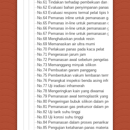
No.61 Tindakan terhadap pembekuan dan pembentukan
No.62 Evaluasi bahan penyimpanan panas logam
No.63 Evaluasi respons termal pelat tipis keramik
No.64 Pemanas inline untuk pemanasan gas amonia
No.65 Pemanas in-line untuk pemanasan cair amonia
No.66 Pemanas in-line untuk pemanasan gas hidrogen
No.67 Pemanas in-line untuk pemanasan gas bertekana
No.68 Menghaluskan produk resin
No.69 Memanaskan air ultra murni
No.70 Perlakuan panas pada kaca pelat
No.71 Pengerasan jarum jam
No.72 Pemanasan awal sebelum pengelasan
No.73 Memanggang minyak silikon
No.74 Pembuatan garam panggang
No.75 Pembentukan vakum lembaran termoplastik berki
No.76 Perangkat inspeksi benda asing inframerah
No.77 Uji iradiasi inframerah
No.78 Mengeringkan kain yang diwarnai
No.79 Pemanasan awal termoplastik yang diperkuat se
No.80 Pengeringan bubuk silikon dalam proses daur ul
No.81 Pemanasan gas prekursor dalam proses pembua
No.82 Uji tarik suhu tinggi
No.83 Uji korosi suhu tinggi
No.84 Pemanasan dalam proses penarikan kawat
No.85 Pengujian ketahanan panas material di industri 