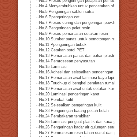
No.3 Proses pengeringan pelapisan pembuatan kertas
No.4 Menyembuhkan untuk pencetakan offset dan grav
No.5 Pengeringan sablon sutra
No.6 Ppengeringan cat
No.7 Proses curing dan pengeringan powder coating
No.8 Pengeringan pelet resin
No.9 Proses pemanasan cetakan resin
No.10 Sumber panas untuk pemotongan resin
No.11 Ppengeringan bubuk
No.12 Cetakan botol PET
No.13 Pemanasan panas dari bahan plastik
No.14 Pemrosesan penyusutan
No.15 Laminasi
No.16 Adhesi dan selesaikan pengeringan kayu lapis
No.17 Pemanasan awal laminasi kayu lapis
No.18 Touch-up di bengkel peralatan rumah tangga
No.19 Pemanasan awal untuk cetakan karet
No.20 Laminasi pengeringan karet
No.21 Perekat kulit
No.22 Selesaikan pengeringan kulit
No.23 Pengeringan barang pecah belah
No.24 Pembakaran tembikar
No.25 Laminasi penguat plastik dari kaca yang dikeras
No.26 Pengeringan kadar air gulungan serat
No.27 Pemrosesan resin tahan susut dari gulungan ser