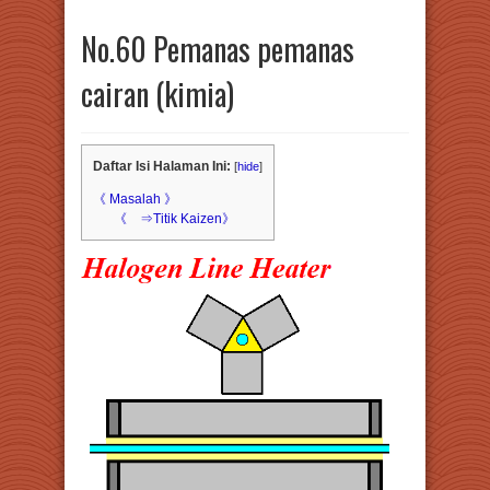
No.60 Pemanas pemanas
cairan (kimia)
Daftar Isi Halaman Ini:
[
hide
]
《 Masalah 》
《 ⇒Titik Kaizen》