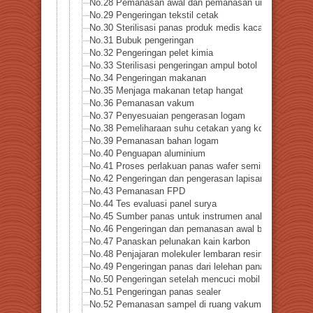
No.28 Pemanasan awal dan pemanasan untuk merekatka
No.29 Pengeringan tekstil cetak
No.30 Sterilisasi panas produk medis kaca
No.31 Bubuk pengeringan
No.32 Pengeringan pelet kimia
No.33 Sterilisasi pengeringan ampul botol
No.34 Pengeringan makanan
No.35 Menjaga makanan tetap hangat
No.36 Pemanasan vakum
No.37 Penyesuaian pengerasan logam
No.38 Pemeliharaan suhu cetakan yang konstan
No.39 Pemanasan bahan logam
No.40 Penguapan aluminium
No.41 Proses perlakuan panas wafer semikonduktor
No.42 Pengeringan dan pengerasan lapisan kawat
No.43 Pemanasan FPD
No.44 Tes evaluasi panel surya
No.45 Sumber panas untuk instrumen analitis
No.46 Pengeringan dan pemanasan awal bubuk logam
No.47 Panaskan pelunakan kain karbon
No.48 Penjajaran molekuler lembaran resin
No.49 Pengeringan panas dari lelehan panas
No.50 Pengeringan setelah mencuci mobil
No.51 Pengeringan panas sealer
No.52 Pemanasan sampel di ruang vakum