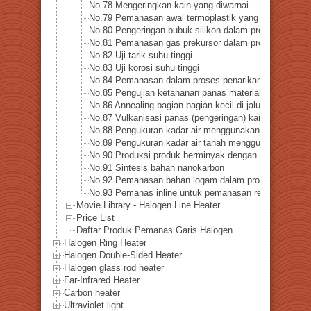
No.78 Mengeringkan kain yang diwarnai
No.79 Pemanasan awal termoplastik yang diperkuat se
No.80 Pengeringan bubuk silikon dalam proses daur ul
No.81 Pemanasan gas prekursor dalam proses pembua
No.82 Uji tarik suhu tinggi
No.83 Uji korosi suhu tinggi
No.84 Pemanasan dalam proses penarikan kawat
No.85 Pengujian ketahanan panas material di industri 
No.86 Annealing bagian-bagian kecil di jalur produksi
No.87 Vulkanisasi panas (pengeringan) karet silikon
No.88 Pengukuran kadar air menggunakan sinar infra 
No.89 Pengukuran kadar air tanah menggunakan pema
No.90 Produksi produk berminyak dengan pirolisis cepa
No.91 Sintesis bahan nanokarbon
No.92 Pemanasan bahan logam dalam proses powder c
No.93 Pemanas inline untuk pemanasan reaksi metanas
Movie Library - Halogen Line Heater
Price List
Daftar Produk Pemanas Garis Halogen
Halogen Ring Heater
Halogen Double-Sided Heater
Halogen glass rod heater
Far-Infrared Heater
Carbon heater
Ultraviolet light