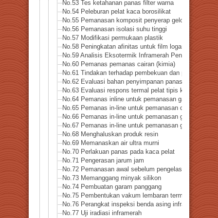
No.53 Tes ketahanan panas filter warna
No.54 Peleburan pelat kaca borosilikat
No.55 Pemanasan komposit penyerap gelombang mikr
No.56 Pemanasan isolasi suhu tinggi
No.57 Modifikasi permukaan plastik
No.58 Peningkatan afinitas untuk film logam tipis
No.59 Analisis Eksotermik Inframerah Penguncian – M
No.60 Pemanas pemanas cairan (kimia)
No.61 Tindakan terhadap pembekuan dan pembentukan
No.62 Evaluasi bahan penyimpanan panas logam
No.63 Evaluasi respons termal pelat tipis keramik
No.64 Pemanas inline untuk pemanasan gas amonia
No.65 Pemanas in-line untuk pemanasan cair amonia
No.66 Pemanas in-line untuk pemanasan gas hidrogen
No.67 Pemanas in-line untuk pemanasan gas bertekana
No.68 Menghaluskan produk resin
No.69 Memanaskan air ultra murni
No.70 Perlakuan panas pada kaca pelat
No.71 Pengerasan jarum jam
No.72 Pemanasan awal sebelum pengelasan
No.73 Memanggang minyak silikon
No.74 Pembuatan garam panggang
No.75 Pembentukan vakum lembaran termoplastik berki
No.76 Perangkat inspeksi benda asing inframerah
No.77 Uji iradiasi inframerah