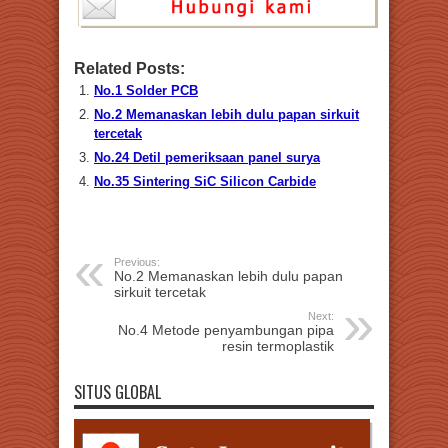
Related Posts:
No.1 Solder PCB
No.2 Memanaskan lebih dulu papan sirkuit
tercetak
No.24 Detil pemeriksaan panel surya
No.35 Sintering SiC Silicon Carbide
Previous:
No.2 Memanaskan lebih dulu papan
sirkuit tercetak
Next:
No.4 Metode penyambungan pipa
resin termoplastik
SITUS GLOBAL