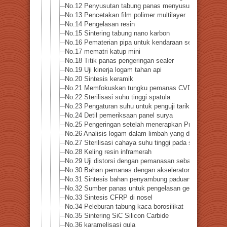
No.12 Penyusutan tabung panas menyusut
No.13 Pencetakan film polimer multilayer
No.14 Pengelasan resin
No.15 Sintering tabung nano karbon
No.16 Pematerian pipa untuk kendaraan sel bahan bak
No.17 mematri katup mini
No.18 Titik panas pengeringan sealer
No.19 Uji kinerja logam tahan api
No.20 Sintesis keramik
No.21 Memfokuskan tungku pemanas CVD
No.22 Sterilisasi suhu tinggi spatula
No.23 Pengaturan suhu untuk penguji tarik (bahan non-
No.24 Detil pemeriksaan panel surya
No.25 Pengeringan setelah menerapkan Pretty Cure Se
No.26 Analisis logam dalam limbah yang dibakar
No.27 Sterilisasi cahaya suhu tinggi pada spatula (sen
No.28 Keling resin inframerah
No.29 Uji distorsi dengan pemanasan sebagian bagian p
No.30 Bahan pemanas dengan akselerator linier dan las
No.31 Sintesis bahan penyambung paduan bubuk
No.32 Sumber panas untuk pengelasan gesekan
No.33 Sintesis CFRP di nosel
No.34 Peleburan tabung kaca borosilikat
No.35 Sintering SiC Silicon Carbide
No.36 karamelisasi gula