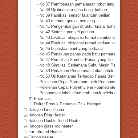
No.37 Pemrosesan pemanasan robot lengan ganda
No.38 Uji dinamika suhu tinggi batuan
No.39 Fabrikasi sensor kuantum berlian
No.40 mematri gergaji berujung
No.41 Pengembangan struktur kristal bahan magnetik
No.42 Sintesis partikel paduan
No.43 Evaluasi ekspansi termal semikonduktor
No.44 Evaluasi ekspansi termal paduan khusus
No.45 Lepaskan baut yang berkarat
No.46 Perlakuan panas pada batu permata
No.47 Pemilihan Sumber Panas yang Cocok untuk Pen
No.48 Simulasi Sederhana Suhu Mesin Pesawat
No.49 Perlakuan Pengerasan Lokal untuk Suku Cadang
No.50 Uji Ketahanan Terhadap Panas Berlebih pada Bat
Pelelehan Cepat Styrofoam oleh Pemanasan Inframerah
Pelelehan Cepat Polyethylene Foamed oleh Pemanasan 
Pemanasan lokal inframerah untuk peleburan cepat pel
Price List
Daftar Produk Pemanas Titik Halogen
Halogen Line Heater
Halogen Ring Heater
Halogen Double-Sided Heater
Halogen glass rod heater
Far-Infrared Heater
Carbon heater