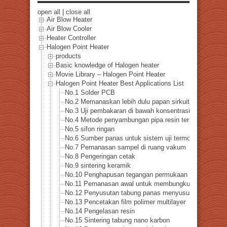
open all
|
close all
Air Blow Heater
Air Blow Cooler
Heater Controller
Halogen Point Heater
products
Basic knowledge of Halogen heater
Movie Library – Halogen Point Heater
Halogen Point Heater Best Applications List
No.1 Solder PCB
No.2 Memanaskan lebih dulu papan sirkuit tercetak
No.3 Uji pembakaran di bawah konsentrasi oksigen re
No.4 Metode penyambungan pipa resin termoplastik
No.5 sifon ringan
No.6 Sumber panas untuk sistem uji termoelektrik
No.7 Pemanasan sampel di ruang vakum
No.8 Pengeringan cetak
No.9 sintering keramik
No.10 Penghapusan tegangan permukaan untuk pengeb
No.11 Pemanasan awal untuk membungkuk
No.12 Penyusutan tabung panas menyusut
No.13 Pencetakan film polimer multilayer
No.14 Pengelasan resin
No.15 Sintering tabung nano karbon