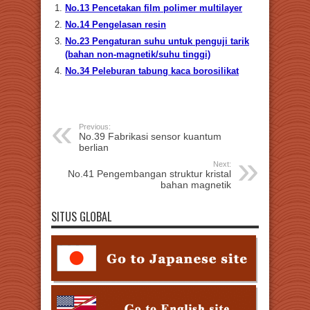
No.13 Pencetakan film polimer multilayer
No.14 Pengelasan resin
No.23 Pengaturan suhu untuk penguji tarik
(bahan non-magnetik/suhu tinggi)
No.34 Peleburan tabung kaca borosilikat
Previous:
No.39 Fabrikasi sensor kuantum
berlian
Next:
No.41 Pengembangan struktur kristal
bahan magnetik
SITUS GLOBAL