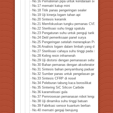
No.16 Pematerian pipa untuk kendaraan sel bahan bak
No.17 mematri katup mini
No.18 Titik panas pengeringan sealer
No.19 Uji kinerja logam tahan api
No.20 Sintesis keramik
No.21 Memfokuskan tungku pemanas CVD
No.22 Sterilisasi suhu tinggi spatula
No.23 Pengaturan suhu untuk penguji tarik (bahan non-
No.24 Detil pemeriksaan panel surya
No.25 Pengeringan setelah menerapkan Pretty Cure Se
No.26 Analisis logam dalam limbah yang dibakar
No.27 Sterilisasi cahaya suhu tinggi pada spatula (sen
No.28 Keling resin inframerah
No.29 Uji distorsi dengan pemanasan sebagian bagian p
No.30 Bahan pemanas dengan akselerator linier dan las
No.31 Sintesis bahan penyambung paduan bubuk
No.32 Sumber panas untuk pengelasan gesekan
No.33 Sintesis CFRP di nosel
No.34 Peleburan tabung kaca borosilikat
No.35 Sintering SiC Silicon Carbide
No.36 karamelisasi gula
No.37 Pemrosesan pemanasan robot lengan ganda
No.38 Uji dinamika suhu tinggi batuan
No.39 Fabrikasi sensor kuantum berlian
No.40 mematri gergaji berujung