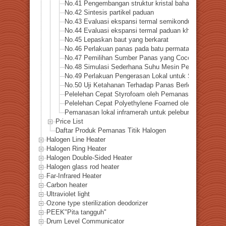
No.41 Pengembangan struktur kristal bahan magnetik
No.42 Sintesis partikel paduan
No.43 Evaluasi ekspansi termal semikonduktor
No.44 Evaluasi ekspansi termal paduan khusus
No.45 Lepaskan baut yang berkarat
No.46 Perlakuan panas pada batu permata
No.47 Pemilihan Sumber Panas yang Cocok untuk Pen
No.48 Simulasi Sederhana Suhu Mesin Pesawat
No.49 Perlakuan Pengerasan Lokal untuk Suku Cadang
No.50 Uji Ketahanan Terhadap Panas Berlebih pada Bat
Pelelehan Cepat Styrofoam oleh Pemanasan Inframerah
Pelelehan Cepat Polyethylene Foamed oleh Pemanasan 
Pemanasan lokal inframerah untuk peleburan cepat pel
Price List
Daftar Produk Pemanas Titik Halogen
Halogen Line Heater
Halogen Ring Heater
Halogen Double-Sided Heater
Halogen glass rod heater
Far-Infrared Heater
Carbon heater
Ultraviolet light
Ozone type sterilization deodorizer
PEEK"Pita tangguh"
Drum Level Communicator