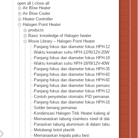
open all
|
close all
Air Blow Heater
Air Blow Cooler
Heater Controller
Halogen Point Heater
products
Basic knowledge of Halogen heater
Movie Library – Halogen Point Heater
Panjang fokus dan diameter fokus HPH-12
Waktu kenaikan suhu HPH-12/f6/12V-20W
Panjang fokus dan diameter fokus HPH-18
Waktu kenaikan suhu HPH-18/f9/12V-40W
Panjang fokus dan diameter fokus HPH-35
Panjang fokus dan diameter fokus HPH-60/f30
Panjang fokus dan diameter fokus HPH-60-f60
Panjang fokus dan diameter fokus pemanas titik halogen
Panjang fokus dan diameter fokus HPH-120-f45
Contoh penyetelan otomatis PID pemanas titik halogen
Panjang fokus dan diameter fokus HPH-160W-f40
Solder benang pemanas
Kondensasi Halogen Titik Heater kaleng aluminium pema
Memanaskan tabung stainless steel di dalam tabung kaca
Panaskan tabung aluminium di dalam tabung kaca
Melubangi botol plastik
Memanaskan kepala paku besi