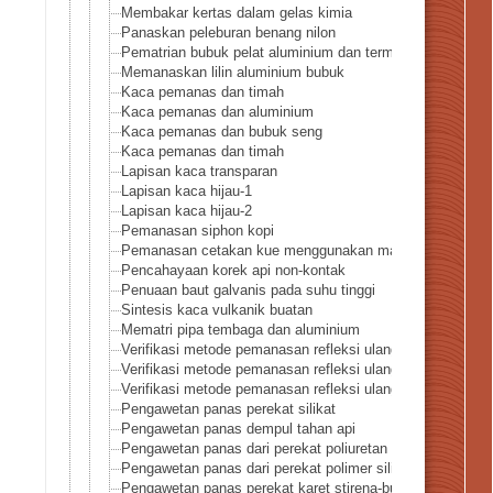
Membakar kertas dalam gelas kimia
Panaskan peleburan benang nilon
Pematrian bubuk pelat aluminium dan termokopel
Memanaskan lilin aluminium bubuk
Kaca pemanas dan timah
Kaca pemanas dan aluminium
Kaca pemanas dan bubuk seng
Kaca pemanas dan timah
Lapisan kaca transparan
Lapisan kaca hijau-1
Lapisan kaca hijau-2
Pemanasan siphon kopi
Pemanasan cetakan kue menggunakan masker lancip
Pencahayaan korek api non-kontak
Penuaan baut galvanis pada suhu tinggi
Sintesis kaca vulkanik buatan
Mematri pipa tembaga dan aluminium
Verifikasi metode pemanasan refleksi ulang-Perbedaan sud
Verifikasi metode pemanasan refleksi ulang-Perbedaan a
Verifikasi metode pemanasan refleksi ulang-Perbedaan a
Pengawetan panas perekat silikat
Pengawetan panas dempul tahan api
Pengawetan panas dari perekat poliuretan khusus
Pengawetan panas dari perekat polimer silikon modifikasi
Pengawetan panas perekat karet stirena-butadiena