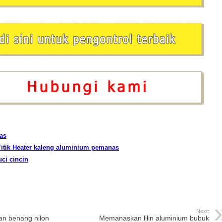
as
itik Heater kaleng aluminium pemanas
ci cincin
Next:
an benang nilon
Memanaskan lilin aluminium bubuk