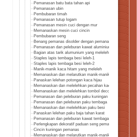
Pemanasan batu bata tahan api
Pemanasan ubin
Pembubaran timah
Pemanasan tutup logam
Pemanasan mesin cuci dengan mur
Memanaskan mesin cuci cincin
Pembubaran seng
Benang pemanas disolder dengan pemanas titik halogen 
Pemanasan dan peleburan kawat aluminium
Bagian atas tarik alumunium yang meleleh
Staples lapis tembaga besi leleh-1
Staples lapis tembaga besi leleh-2
Manik-manik kaca hitam yang meleleh
Memanaskan dan melarutkan manik-manik polistiren
Panaskan lelehan potongan kaca hijau
Memanaskan dan melelehkan pecahan kaca berwarna cok
Memanaskan dan melelehkan tombol deco perak
Pemanasan dan peleburan paku kuningan
Pemanasan dan peleburan paku tembaga
Memanaskan dan melelehkan paku besi
Panaskan lelehan paku baja tahan karat
Pemanasan dan peleburan kawat tembaga
Perlengkapan dekoratif paduan seng pemanas
Cincin kuningan pemanas
Memanaskan dan melarutkan manik-manik akrilik