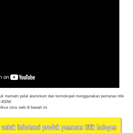
buk mematri pelat aluminium dan termokopel menggunakan pemanas titik
V-450W.
riksa situs web di bawah ini.