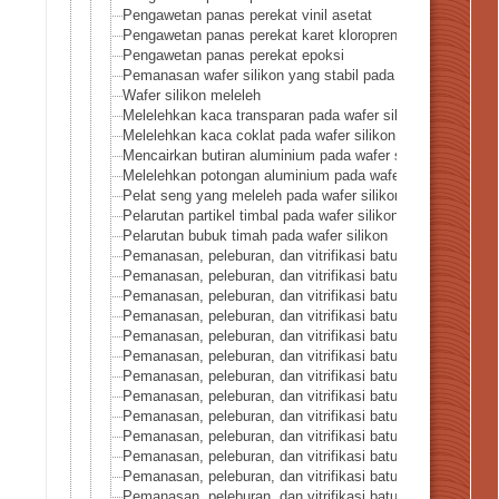
Pengawetan panas perekat vinil asetat
Pengawetan panas perekat karet kloroprena
Pengawetan panas perekat epoksi
Pemanasan wafer silikon yang stabil pada suhu tinggi
Wafer silikon meleleh
Melelehkan kaca transparan pada wafer silikon
Melelehkan kaca coklat pada wafer silikon
Mencairkan butiran aluminium pada wafer silikon
Melelehkan potongan aluminium pada wafer silikon
Pelat seng yang meleleh pada wafer silikon
Pelarutan partikel timbal pada wafer silikon
Pelarutan bubuk timah pada wafer silikon
Pemanasan, peleburan, dan vitrifikasi batuan seri 1-Pasir 
Pemanasan, peleburan, dan vitrifikasi batuan seri 2-Pasir
Pemanasan, peleburan, dan vitrifikasi batuan seri 3-Batu p
Pemanasan, peleburan, dan vitrifikasi batuan seri 4-Keke
Pemanasan, peleburan, dan vitrifikasi batuan seri 5-Kong
Pemanasan, peleburan, dan vitrifikasi batuan seri 6-Grani
Pemanasan, peleburan, dan vitrifikasi batuan seri 7-Basalt
Pemanasan, peleburan, dan vitrifikasi batuan seri 8-Batu
Pemanasan, peleburan, dan vitrifikasi batuan seri 9-Granit
Pemanasan, peleburan, dan vitrifikasi batuan seri 10-Sekis
Pemanasan, peleburan, dan vitrifikasi batuan seri 11-Batu 
Pemanasan, peleburan, dan vitrifikasi batuan seri 12-Batu
Pemanasan, peleburan, dan vitrifikasi batuan seri 13-Bat