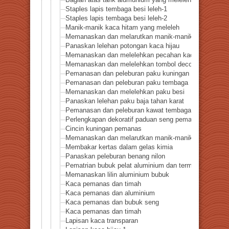
Bagian atas tarik alumunium yang meleleh
Staples lapis tembaga besi leleh-1
Staples lapis tembaga besi leleh-2
Manik-manik kaca hitam yang meleleh
Memanaskan dan melarutkan manik-manik polistiren
Panaskan lelehan potongan kaca hijau
Memanaskan dan melelehkan pecahan kaca berwarna 
Memanaskan dan melelehkan tombol deco perak
Pemanasan dan peleburan paku kuningan
Pemanasan dan peleburan paku tembaga
Memanaskan dan melelehkan paku besi
Panaskan lelehan paku baja tahan karat
Pemanasan dan peleburan kawat tembaga
Perlengkapan dekoratif paduan seng pemanas
Cincin kuningan pemanas
Memanaskan dan melarutkan manik-manik akrilik
Membakar kertas dalam gelas kimia
Panaskan peleburan benang nilon
Pematrian bubuk pelat aluminium dan termokopel
Memanaskan lilin aluminium bubuk
Kaca pemanas dan timah
Kaca pemanas dan aluminium
Kaca pemanas dan bubuk seng
Kaca pemanas dan timah
Lapisan kaca transparan