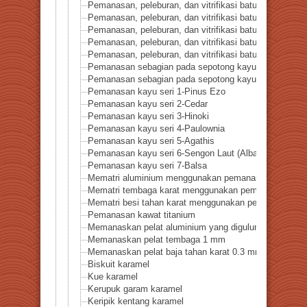
Pemanasan, peleburan, dan vitrifikasi batuan seri 49-
Pemanasan, peleburan, dan vitrifikasi batuan seri 50-
Pemanasan, peleburan, dan vitrifikasi batuan seri 51
Pemanasan, peleburan, dan vitrifikasi batuan seri 52
Pemanasan, peleburan, dan vitrifikasi batuan seri 53-L
Pemanasan sebagian pada sepotong kayu – Bentuk b
Pemanasan sebagian pada sepotong kayu – Berbentuk 
Pemanasan kayu seri 1-Pinus Ezo
Pemanasan kayu seri 2-Cedar
Pemanasan kayu seri 3-Hinoki
Pemanasan kayu seri 4-Paulownia
Pemanasan kayu seri 5-Agathis
Pemanasan kayu seri 6-Sengon Laut (Albasia falcata)
Pemanasan kayu seri 7-Balsa
Mematri aluminium menggunakan pemanas titik haloge
Mematri tembaga karat menggunakan pemanas titik ha
Mematri besi tahan karat menggunakan pemanas titik 
Pemanasan kawat titanium
Memanaskan pelat aluminium yang digulung dengan k
Memanaskan pelat tembaga 1 mm
Memanaskan pelat baja tahan karat 0.3 mm
Biskuit karamel
Kue karamel
Kerupuk garam karamel
Keripik kentang karamel