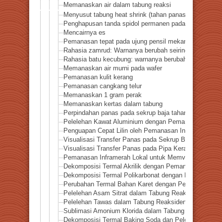
Memanaskan air dalam tabung reaksi
Menyusut tabung heat shrink (tahan panas 200℃)
Penghapusan tanda spidol permanen pada tabung reak
Mencairnya es
Pemanasan tepat pada ujung pensil mekanik 0.5 mm
Rahasia zamrud: Warnanya berubah seiring panas
Rahasia batu kecubung: warnanya berubah seiring pan
Memanaskan air murni pada wafer
Pemanasan kulit kerang
Pemanasan cangkang telur
Memanaskan 1 gram perak
Memanaskan kertas dalam tabung
Perpindahan panas pada sekrup baja tahan karat divis
Pelelehan Kawat Aluminium dengan Pemanasan Inframe
Penguapan Cepat Lilin oleh Pemanasan Infrared
Visualisasi Transfer Panas pada Sekrup Besi dengan 
Visualisasi Transfer Panas pada Pipa Keramik (Alumi
Pemanasan Inframerah Lokal untuk Memvisualisasikan 
Dekomposisi Termal Akrilik dengan Pemanasan Infram
Dekomposisi Termal Polikarbonat dengan Pemanasan 
Perubahan Termal Bahan Karet dengan Pemanasan Infr
Pelelehan Asam Sitrat dalam Tabung Reaksidengan P
Pelelehan Tawas dalam Tabung Reaksidengan Pemana
Sublimasi Amonium Klorida dalam Tabung Reaksi de
Dekomposisi Termal Baking Soda dan Pelepasan Uap 