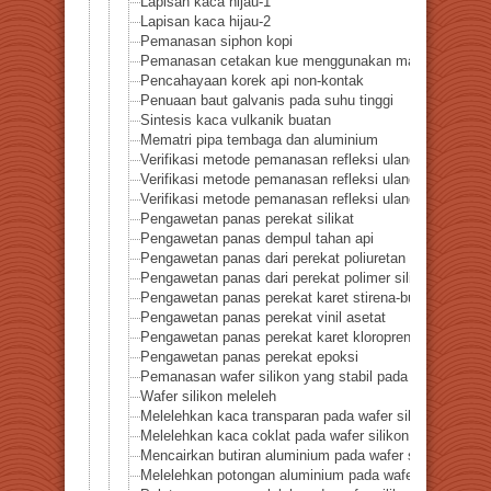
Lapisan kaca hijau-1
Lapisan kaca hijau-2
Pemanasan siphon kopi
Pemanasan cetakan kue menggunakan masker lancip
Pencahayaan korek api non-kontak
Penuaan baut galvanis pada suhu tinggi
Sintesis kaca vulkanik buatan
Mematri pipa tembaga dan aluminium
Verifikasi metode pemanasan refleksi ulang-Perbedaan 
Verifikasi metode pemanasan refleksi ulang-Perbedaa
Verifikasi metode pemanasan refleksi ulang-Perbedaa
Pengawetan panas perekat silikat
Pengawetan panas dempul tahan api
Pengawetan panas dari perekat poliuretan khusus
Pengawetan panas dari perekat polimer silikon modifik
Pengawetan panas perekat karet stirena-butadiena
Pengawetan panas perekat vinil asetat
Pengawetan panas perekat karet kloroprena
Pengawetan panas perekat epoksi
Pemanasan wafer silikon yang stabil pada suhu tinggi
Wafer silikon meleleh
Melelehkan kaca transparan pada wafer silikon
Melelehkan kaca coklat pada wafer silikon
Mencairkan butiran aluminium pada wafer silikon
Melelehkan potongan aluminium pada wafer silikon