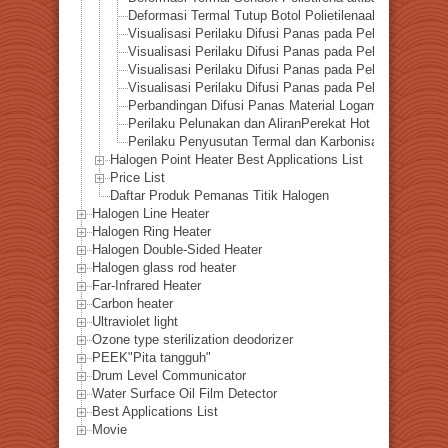
Deformasi Termal Tutup Botol Polietilenaakibat Peman
Visualisasi Perilaku Difusi Panas pada Pelat Alumin
Visualisasi Perilaku Difusi Panas pada Pelat Titaniu
Visualisasi Perilaku Difusi Panas pada Pelat Baja de
Visualisasi Perilaku Difusi Panas pada Pelat Tembag
Perbandingan Difusi Panas Material Logamyang Divis
Perilaku Pelunakan dan AliranPerekat Hot Melt akibat
Perilaku Penyusutan Termal dan Karbonisasi Busa EVA
Halogen Point Heater Best Applications List
Price List
Daftar Produk Pemanas Titik Halogen
Halogen Line Heater
Halogen Ring Heater
Halogen Double-Sided Heater
Halogen glass rod heater
Far-Infrared Heater
Carbon heater
Ultraviolet light
Ozone type sterilization deodorizer
PEEK"Pita tangguh"
Drum Level Communicator
Water Surface Oil Film Detector
Best Applications List
Movie