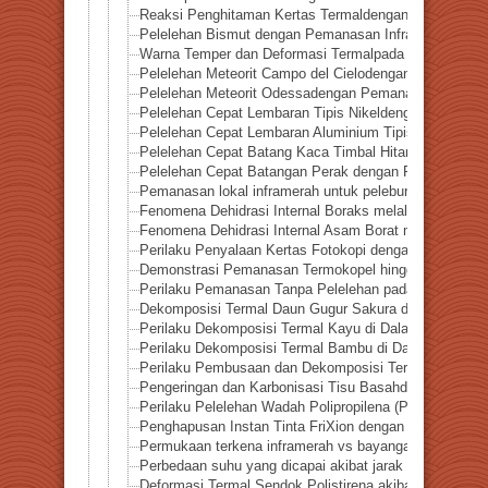
Reaksi Penghitaman Kertas Termaldengan Pemanasan I
Pelelehan Bismut dengan Pemanasan Inframerah Terlok
Warna Temper dan Deformasi Termalpada Pelat Stainle
Pelelehan Meteorit Campo del Cielodengan Pemanasan 
Pelelehan Meteorit Odessadengan Pemanasan Inframera
Pelelehan Cepat Lembaran Tipis Nikeldengan Pemanas
Pelelehan Cepat Lembaran Aluminium Tipis oleh Pema
Pelelehan Cepat Batang Kaca Timbal Hitam dengan P
Pelelehan Cepat Batangan Perak dengan Pemanasan I
Pemanasan lokal inframerah untuk peleburan cepat pela
Fenomena Dehidrasi Internal Boraks melalui Pemanasa
Fenomena Dehidrasi Internal Asam Borat melalui Pema
Perilaku Penyalaan Kertas Fotokopi dengan Pemanasa
Demonstrasi Pemanasan Termokopel hingga 1300°C d
Perilaku Pemanasan Tanpa Pelelehan pada Aluminium 
Dekomposisi Termal Daun Gugur Sakura dengan Pemana
Perilaku Dekomposisi Termal Kayu di Dalam Tabung Re
Perilaku Dekomposisi Termal Bambu di Dalam Tabung 
Perilaku Pembusaan dan Dekomposisi Termal Permen
Pengeringan dan Karbonisasi Tisu Basahdalam Tabun
Perilaku Pelelehan Wadah Polipropilena (PP) akibat P
Penghapusan Instan Tinta FriXion dengan Pemanasan 
Permukaan terkena inframerah vs bayangan— Eksper
Perbedaan suhu yang dicapai akibat jarak penyinaran
Deformasi Termal Sendok Polistirena akibat Pemanasa