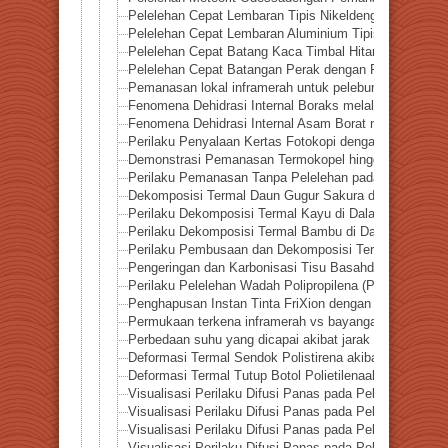
Pelelehan Cepat Lembaran Tipis Nikeldengan Pemanas
Pelelehan Cepat Lembaran Aluminium Tipis oleh Pema
Pelelehan Cepat Batang Kaca Timbal Hitam dengan P
Pelelehan Cepat Batangan Perak dengan Pemanasan I
Pemanasan lokal inframerah untuk peleburan cepat pela
Fenomena Dehidrasi Internal Boraks melalui Pemanasa
Fenomena Dehidrasi Internal Asam Borat melalui Pema
Perilaku Penyalaan Kertas Fotokopi dengan Pemanasa
Demonstrasi Pemanasan Termokopel hingga 1300°C d
Perilaku Pemanasan Tanpa Pelelehan pada Aluminium 
Dekomposisi Termal Daun Gugur Sakura dengan Pemana
Perilaku Dekomposisi Termal Kayu di Dalam Tabung Re
Perilaku Dekomposisi Termal Bambu di Dalam Tabung 
Perilaku Pembusaan dan Dekomposisi Termal Permen
Pengeringan dan Karbonisasi Tisu Basahdalam Tabun
Perilaku Pelelehan Wadah Polipropilena (PP) akibat P
Penghapusan Instan Tinta FriXion dengan Pemanasan 
Permukaan terkena inframerah vs bayangan— Eksper
Perbedaan suhu yang dicapai akibat jarak penyinaran
Deformasi Termal Sendok Polistirena akibat Pemanasa
Deformasi Termal Tutup Botol Polietilenaakibat Peman
Visualisasi Perilaku Difusi Panas pada Pelat Alumin
Visualisasi Perilaku Difusi Panas pada Pelat Titaniu
Visualisasi Perilaku Difusi Panas pada Pelat Baja de
Visualisasi Perilaku Difusi Panas pada Pelat Tembag