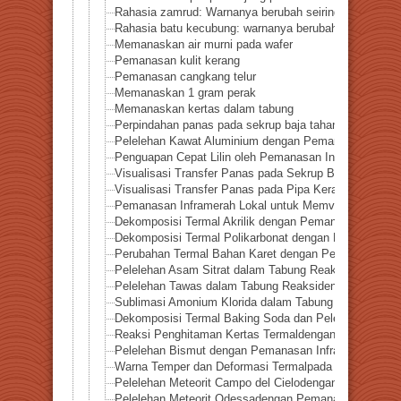
Rahasia zamrud: Warnanya berubah seiring panas
Rahasia batu kecubung: warnanya berubah seiring pan
Memanaskan air murni pada wafer
Pemanasan kulit kerang
Pemanasan cangkang telur
Memanaskan 1 gram perak
Memanaskan kertas dalam tabung
Perpindahan panas pada sekrup baja tahan karat divis
Pelelehan Kawat Aluminium dengan Pemanasan Inframe
Penguapan Cepat Lilin oleh Pemanasan Infrared
Visualisasi Transfer Panas pada Sekrup Besi dengan 
Visualisasi Transfer Panas pada Pipa Keramik (Alumi
Pemanasan Inframerah Lokal untuk Memvisualisasikan 
Dekomposisi Termal Akrilik dengan Pemanasan Infram
Dekomposisi Termal Polikarbonat dengan Pemanasan 
Perubahan Termal Bahan Karet dengan Pemanasan Infr
Pelelehan Asam Sitrat dalam Tabung Reaksidengan P
Pelelehan Tawas dalam Tabung Reaksidengan Pemana
Sublimasi Amonium Klorida dalam Tabung Reaksi de
Dekomposisi Termal Baking Soda dan Pelepasan Uap 
Reaksi Penghitaman Kertas Termaldengan Pemanasan I
Pelelehan Bismut dengan Pemanasan Inframerah Terlok
Warna Temper dan Deformasi Termalpada Pelat Stainle
Pelelehan Meteorit Campo del Cielodengan Pemanasan 
Pelelehan Meteorit Odessadengan Pemanasan Inframera