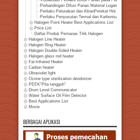
Perbandingan Difusi Panas Material Logamyang Divis
Perilaku Pelunakan dan AliranPerekat Hot Melt akibat
Perilaku Penyusutan Termal dan Karbonisasi Busa EVA
Halogen Point Heater Best Applications List
Price List
Daftar Produk Pemanas Titik Halogen
Halogen Line Heater
Halogen Ring Heater
Halogen Double-Sided Heater
Halogen glass rod heater
Far-Infrared Heater
Carbon heater
Ultraviolet light
Ozone type sterilization deodorizer
PEEK"Pita tangguh"
Drum Level Communicator
Water Surface Oil Film Detector
Best Applications List
Movie
BERBAGAI APLIKASI