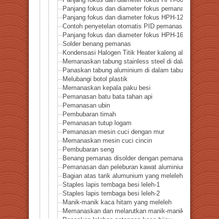
Panjang fokus dan diameter fokus HPH-60-f60
Panjang fokus dan diameter fokus pemanas titik halo
Panjang fokus dan diameter fokus HPH-120-f45
Contoh penyetelan otomatis PID pemanas titik halogen
Panjang fokus dan diameter fokus HPH-160W-f40
Solder benang pemanas
Kondensasi Halogen Titik Heater kaleng aluminium p
Memanaskan tabung stainless steel di dalam tabung k
Panaskan tabung aluminium di dalam tabung kaca
Melubangi botol plastik
Memanaskan kepala paku besi
Pemanasan batu bata tahan api
Pemanasan ubin
Pembubaran timah
Pemanasan tutup logam
Pemanasan mesin cuci dengan mur
Memanaskan mesin cuci cincin
Pembubaran seng
Benang pemanas disolder dengan pemanas titik halog
Pemanasan dan peleburan kawat aluminium
Bagian atas tarik alumunium yang meleleh
Staples lapis tembaga besi leleh-1
Staples lapis tembaga besi leleh-2
Manik-manik kaca hitam yang meleleh
Memanaskan dan melarutkan manik-manik polistiren