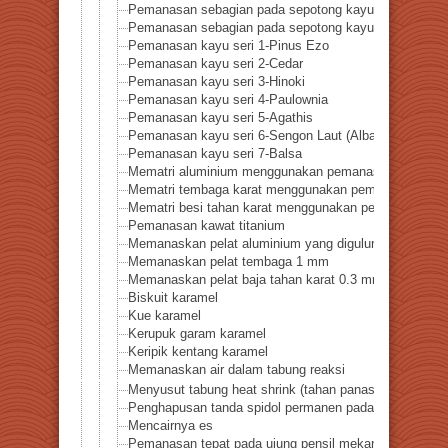
Pemanasan sebagian pada sepotong kayu – Bentuk b
Pemanasan sebagian pada sepotong kayu – Berbentuk 
Pemanasan kayu seri 1-Pinus Ezo
Pemanasan kayu seri 2-Cedar
Pemanasan kayu seri 3-Hinoki
Pemanasan kayu seri 4-Paulownia
Pemanasan kayu seri 5-Agathis
Pemanasan kayu seri 6-Sengon Laut (Albasia falcata)
Pemanasan kayu seri 7-Balsa
Mematri aluminium menggunakan pemanas titik haloge
Mematri tembaga karat menggunakan pemanas titik ha
Mematri besi tahan karat menggunakan pemanas titik 
Pemanasan kawat titanium
Memanaskan pelat aluminium yang digulung dengan k
Memanaskan pelat tembaga 1 mm
Memanaskan pelat baja tahan karat 0.3 mm
Biskuit karamel
Kue karamel
Kerupuk garam karamel
Keripik kentang karamel
Memanaskan air dalam tabung reaksi
Menyusut tabung heat shrink (tahan panas 200℃)
Penghapusan tanda spidol permanen pada tabung reak
Mencairnya es
Pemanasan tepat pada ujung pensil mekanik 0.5 mm