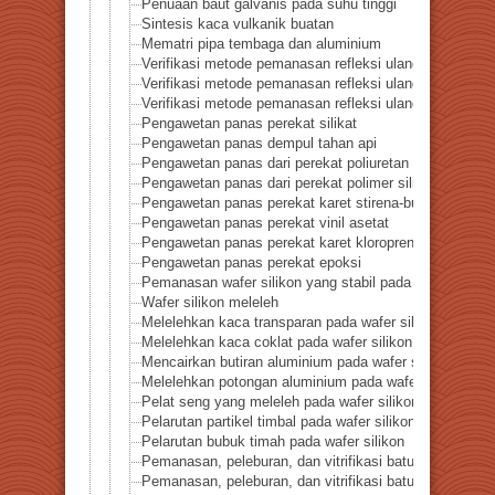
Penuaan baut galvanis pada suhu tinggi
Sintesis kaca vulkanik buatan
Mematri pipa tembaga dan aluminium
Verifikasi metode pemanasan refleksi ulang-Perbedaan 
Verifikasi metode pemanasan refleksi ulang-Perbedaa
Verifikasi metode pemanasan refleksi ulang-Perbedaa
Pengawetan panas perekat silikat
Pengawetan panas dempul tahan api
Pengawetan panas dari perekat poliuretan khusus
Pengawetan panas dari perekat polimer silikon modifik
Pengawetan panas perekat karet stirena-butadiena
Pengawetan panas perekat vinil asetat
Pengawetan panas perekat karet kloroprena
Pengawetan panas perekat epoksi
Pemanasan wafer silikon yang stabil pada suhu tinggi
Wafer silikon meleleh
Melelehkan kaca transparan pada wafer silikon
Melelehkan kaca coklat pada wafer silikon
Mencairkan butiran aluminium pada wafer silikon
Melelehkan potongan aluminium pada wafer silikon
Pelat seng yang meleleh pada wafer silikon
Pelarutan partikel timbal pada wafer silikon
Pelarutan bubuk timah pada wafer silikon
Pemanasan, peleburan, dan vitrifikasi batuan seri 1-Pas
Pemanasan, peleburan, dan vitrifikasi batuan seri 2-Pa