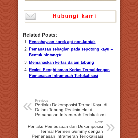
Related Posts:
Pencahayaan korek api non-kontak
Pemanasan sebagian pada sepotong kayu –
Bentuk bintang★
Memanaskan kertas dalam tabung
Reaksi Penghitaman Kertas Termaldengan
Pemanasan Inframerah Terlokalisasi
Previous:
Perilaku Dekomposisi Termal Kayu di
Dalam Tabung Reaksimelalui
Pemanasan Inframerah Terlokalisasi
Next:
Perilaku Pembusaan dan Dekomposisi
Termal Permen Gummy dengan
Pemanasan Inframerah Terlokalisasi